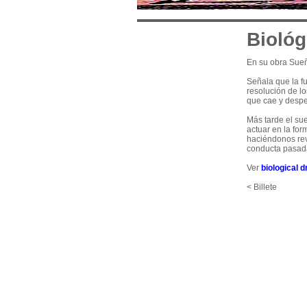
Biológ
En su obra Sueñ
Señala que la fu
resolución de l
que cae y despe
Más tarde el su
actuar en la for
haciéndonos revi
conducta pasada
Ver
biological 
< Billete