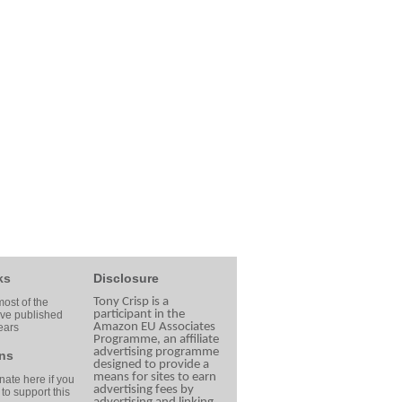
ks
Disclosure
Tony Crisp is a
ost of the
participant in the
ave published
Amazon EU Associates
ears
Programme, an affiliate
advertising programme
ns
designed to provide a
means for sites to earn
ate here if you
advertising fees by
 to support this