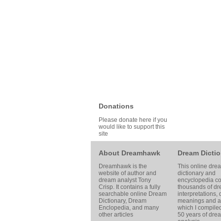
Donations
Please donate here if you
would like to support this
site
About Dreamhawk
Dream Dictio
Dreamhawk is the
This online dre
website of author and
dictionary and
dream analyst
Tony
encyclopedia co
Crisp
. It contains a fully
thousands of d
searchable online
Dream
interpretations,
Dictionary
, Dream
meanings and ar
Enclopedia, and many
which I compile
other articles
50 years of dre