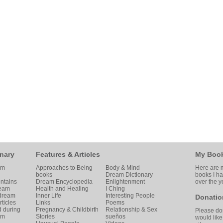
nary
Features & Articles
My Boo
am
Approaches to Being
Body & Mind
Here are m
books
Dream Dictionary
books I h
ntains
Dream Encyclopedia
Enlightenment
over the y
ream
Health and Healing
I Ching
 dream
Inner Life
Interesting People
Donatio
ticles
Links
Poems
d during
Pregnancy & Childbirth
Relationship & Sex
Please don
am
Stories
sueños
would like