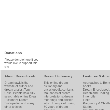
Donations
Please donate here if you
would like to support this
site
About Dreamhawk
Dream Dictionary
Features & Artic
Dreamhawk is the
This online dream
Approaches to Bein
website of author and
dictionary and
books
dream analyst
Tony
encyclopedia contains
Dream Encyclopedi
Crisp
. It contains a fully
thousands of dream
Health and Healing
searchable online
Dream
interpretations, dream
Inner Life
Dictionary
, Dream
meanings and articles
Links
Enclopedia, and many
which I compiled during
Pregnancy & Childbi
other articles
50 years of dream
Stories