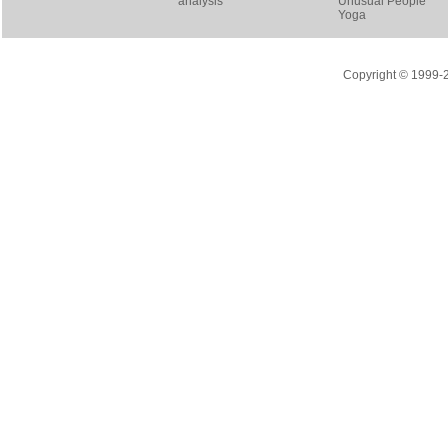
analysis
Unusual People
Yoga
Copyright © 1999-20